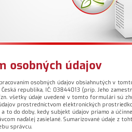
ím osobných údajov
pracovaním osobných údajov obsiahnutých v tomto
Česká republika, IČ: 03844013 (príp. Jeho zamestna
 Tzn. všetky údaje uvedené v tomto formulári sú 
údajov prostredníctvom elektronických prostriedk
 a to do doby, kedy subjekt údajov priamo a účinne
rávcom naďalej zasielané. Sumarizované údaje z t
rebu správcu.